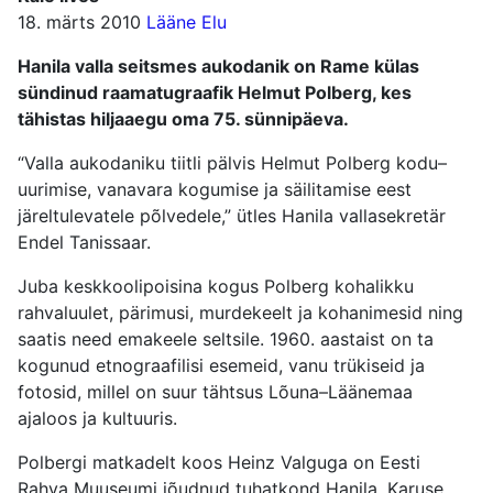
18. märts 2010
Lääne Elu
Hanila valla seitsmes aukodanik on Rame külas
sündinud raamatugraafik Helmut Polberg, kes
tähistas hiljaaegu oma 75. sünnipäeva.
“Valla aukodaniku tiitli pälvis Helmut Polberg kodu–
uurimise, vanavara kogumise ja säilitamise eest
järeltulevatele põlvedele,” ütles Hanila vallasekretär
Endel Tanissaar.
Juba keskkoolipoisina kogus Polberg kohalikku
rahvaluulet, pärimusi, murdekeelt ja kohanimesid ning
saatis need emakeele seltsile. 1960. aastaist on ta
kogunud etnograafilisi esemeid, vanu trükiseid ja
fotosid, millel on suur tähtsus Lõuna–Läänemaa
ajaloos ja kultuuris.
Polbergi matkadelt koos Heinz Valguga on Eesti
Rahva Muuseumi jõudnud tuhatkond Hanila, Karuse,