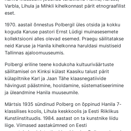
Varbla, Lihula ja Mihkli kihelkonnast pärit etnograafilist
eset.
1970. aastail õnnestus Polbergil üles otsida ja kokku
koguda Karuse pastori Ernst Lüdigi muinasesemete
kollektsiooni alles olevad esemed. Praegu säilitatakse
neid Karuse ja Hanila kihelkonna haruldasi muistiseid
Tallinnas ajaloomuuseumis.
Polbergi eriline teene kodukoha kultuuriväärtuste
säilitamisel on Kinksi külast Kaasiku talust pärit
külapiltnike Karl ja Jaan Tähe klaasnegatiivide
hävingust päästmine, hooldamine, süstematiseerimine
ja üleandmine Hanila muuseumile.
Märtsis 1935 sündinud Polberg on õppinud Hanila 7-
klassilises koolis, Lihula keskkoolis ja Eesti Riiklikus
Kunstiinstituudis. 1984. aastast on ta kunstnike liidu
liige. Viimased aastakümned on Eesti