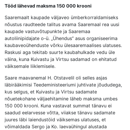
Tööd lähevad maksma 150 000 krooni
Saaremaalt kaupade väljaveo ümberkorraldamiseks
nõustus raudteede talitus avama Saaremaal rea uusi
kaupade vastuvõtupunkte ja Saaremaa
autoliinipidajate o-ü. „Ühendus” asus organiseerima
kaubaveoühenduste võrku ülesaaremaalises ulatuses.
Raskusi aga tekitab suurte kaubahulkade vedu üle
väina, kuna Kuivastu ja Virtsu sadamad on ehitatud
väiksemale liiklemisele.
Saare maavanemal H. Otstavelil oli selles asjas
läbirääkimisi Teedeministeeriumi juhtivate jõududega,
kus selgus, et Kuivastu ja Virtsu sadamate
nõuetekohane väljaehitamine läheb maksma umbes
150 000 krooni. Kuna vastavat summat tänavu ei
saadud eelarvesse võtta, viiakse tänavu sadamate
juures läbi laiendustöid väiksemas ulatuses, et
võimaldada Sergo ja Ko. laevaühingul alustada