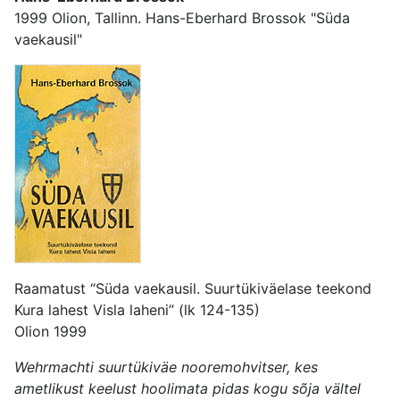
1999 Olion, Tallinn. Hans-Eberhard Brossok "Süda
vaekausil"
Raamatust “Süda vaekausil. Suurtükiväelase teekond
Kura lahest Visla laheni” (lk 124-135)
Olion 1999
Wehrmachti suurtükiväe nooremohvitser, kes
ametlikust keelust hoolimata pidas kogu sõja vältel