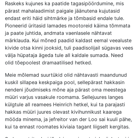
Raskeks kujunes ka paatide tagasipöördumine, mis
pärast mahalaadimist paigale jäänutena kujutasid
endast eriti häid sihtmärke ja tõmbasid endale tule.
Pioneerid üritasid lamades mootoreid käima tõmmata
ja paate juhtida, andmata vaenlasele nähtavat
märklauda. Kui mõned paadid kaldast eemal veealuste
kivide otsa kinni jooksid, tuli paadisolijail sügavas vees
välja hüpataja ägeda tule all kaldale sumada. Need
olid tõepoolest dramaatilised hetked.
Meie mõlemad suurtükid olid nähtavasti maandunud
kuskil sillapea keskpaiga pool, sellepärast hakkasin
nendeni jõudmiseks mõne aja pärast oma meestega
müüri varjus vasakule roomama. Sellejuures langes
külgtule all reamees Heinrich hetkel, kui ta parajasti
hakkas müüri juures olevast kivihunnikust kaarega
mööda minema, ja jefreitor van der Loo sai kuuli pähe,
kui ta ennast roomates kiviaia tagant liigselt kergitas.