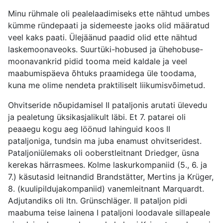
Minu rühmale oli pealelaadimiseks ette nähtud umbes
kümme ründepaati ja sidemeeste jaoks olid määratud
veel kaks paati. Ülejäänud paadid olid ette nähtud
laskemoonaveoks. Suurtüki-hobused ja ühehobuse-
moonavankrid pidid tooma meid kaldale ja veel
maabumispäeva õhtuks praamidega üle toodama,
kuna me olime nendeta praktiliselt liikumisvõimetud.
Ohvitseride nõupidamisel II pataljonis arutati ülevedu
ja pealetung üksikasjalikult läbi. Et 7. patarei oli
peaaegu kogu aeg löönud lahinguid koos II
pataljoniga, tundsin ma juba enamust ohvitseridest.
Pataljoniülemaks oli ooberstleitnant Driedger, üsna
kerekas härrasmees. Kolme laskurkompaniid (5., 6. ja
7.) käsutasid leitnandid Brandstätter, Mertins ja Krüger,
8. (kuulipildujakompaniid) vanemleitnant Marquardt.
Adjutandiks oli Itn. Grünschläger. II pataljon pidi
maabuma teise lainena I pataljoni loodavale sillapeale