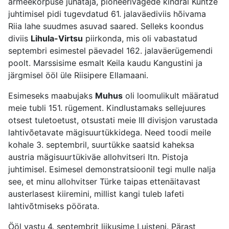
armeekorpuse juhataja, pioneerivägede kindral Kuntze
juhtimisel pidi tugevdatud 61. jalaväediviis hõivama
Riia lahe suudmes asuvad saared. Selleks koondus
diviis
Lihula-Virtsu
piirkonda, mis oli vabastatud
septembri esimestel päevadel 162. jalaväerügemendi
poolt. Marssisime esmalt Keila kaudu Kangustini ja
järgmisel ööl üle Riisipere Ellamaani.
Esimeseks maabujaks
Muhus
oli loomulikult määratud
meie tubli 151. rügement. Kindlustamaks sellejuures
otsest tuletoetust, otsustati meie III divisjon varustada
lahtivõetavate mägisuurtükkidega. Need toodi meile
kohale 3. septembril, suurtükke saatsid kaheksa
austria mägisuurtükiväe allohvitseri Itn. Pistoja
juhtimisel. Esimesel demonstratsioonil tegi mulle nalja
see, et minu allohvitser Türke taipas ettenäitavast
austerlasest kiiremini, millist kangi tuleb lafeti
lahtivõtmiseks pöörata.
Ööl vastu 4. septembrit liikusime Luisteni. Pärast