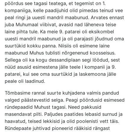
pöördus see tagasi teatega, et tegemist on 1.
kompaniiga, kelle paadijuhid olid pimedas teinud vee
peal ringi ja uuesti mandril maabunud. Arvates ennast
juba Muhumaal viibivat, avasid nad läheneva teise
laine pihta tule. Ka meie 9. patarei oli eksikombel
uuesti mandril maabunud ja oli parajasti jõudnud oma
suurtükid kokku panna. Niisiis oli esimene laine
maabunud Muhus tublisti nõrgenenud koosseisus.
Sellega oli ka kogu dessandiplaan segi löödud, sest
nüüd asusid esimestena jälle teele I kompanii ja 9.
patarei, kui see oma suurtükid ja laskemoona jälle
peale oli laadinud.
Tõmbasime rannal suurte kuhjadena valmis pandud
valged päästevestid selga. Peagi pöördusid esimesed
ründepaadid Muhust tagasi. Need pakkusid
masendavat pilti. Paljudes paatides lebasid surnud ja
haavatud, teised lekkisid ja olid poolenisti vett täis.
Ründepaate juhtivad pioneerid rääkisid rängast