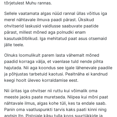
tõrjetulest Muhu rannas.
Sellele vaatamata algas nüüd rannal üllas võitlus iga
merel nähtavale ilmuva paadi pärast. Üksikud
ohvitserid laskusid vaidlusse saabuvate paatide
pärast, millest mõned aga polnudki enam
kasutuskõlblikud. Iga mehitatud paat asus otsemaid
jälle teele.
Olnuks loomulikult parem lasta vähemalt mõned
paadid korraga välja, et vaenlase tuld nende pihta
hajutada. Nii aga koondus see igale lähenevale paadile
ja põhjustas tarbetuid kaotusi. Pealtnäha ei kandnud
keegi hoolt üleveo korraldamise eest.
Nii üritas iga ohvitser nii ruttu kui võimalik oma
meeste jaoks paate muretseda. Niipea kui mõni paat
nähtavale ilmus, algas kohe tüli, kes ta endale saab.
Panin oma vaatluspunkti tarvis kaks paati kinni ning
andsin Itn. Pistojale käsu tulla koos suurtükkide ja