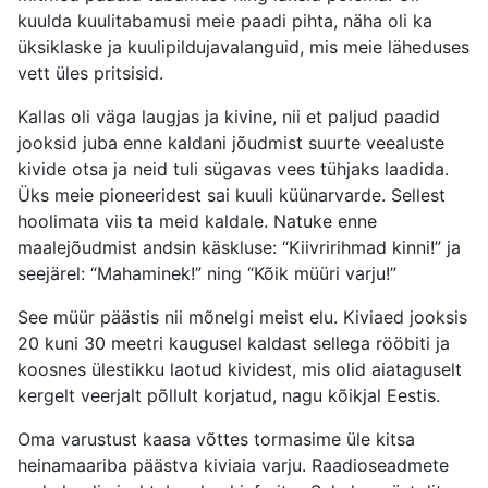
kuulda kuulitabamusi meie paadi pihta, näha oli ka
üksiklaske ja kuulipildujavalanguid, mis meie läheduses
vett üles pritsisid.
Kallas oli väga laugjas ja kivine, nii et paljud paadid
jooksid juba enne kaldani jõudmist suurte veealuste
kivide otsa ja neid tuli sügavas vees tühjaks laadida.
Üks meie pioneeridest sai kuuli küünarvarde. Sellest
hoolimata viis ta meid kaldale. Natuke enne
maalejõudmist andsin käskluse: “Kiivririhmad kinni!” ja
seejärel: “Mahaminek!” ning “Kõik müüri varju!”
See müür päästis nii mõnelgi meist elu. Kiviaed jooksis
20 kuni 30 meetri kaugusel kaldast sellega rööbiti ja
koosnes ülestikku laotud kividest, mis olid aiataguselt
kergelt veerjalt põllult korjatud, nagu kõikjal Eestis.
Oma varustust kaasa võttes tormasime üle kitsa
heinamaariba päästva kiviaia varju. Raadioseadmete