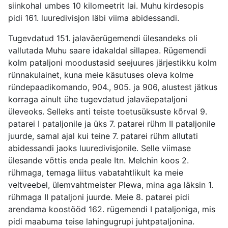
siinkohal umbes 10 kilomeetrit lai. Muhu kirdesopis
pidi 161. luuredivisjon läbi viima abidessandi.
Tugevdatud 151. jalaväerügemendi ülesandeks oli
vallutada Muhu saare idakaldal sillapea. Rügemendi
kolm pataljoni moodustasid seejuures järjestikku kolm
rünnakulainet, kuna meie käsutuses oleva kolme
ründepaadikomando, 904., 905. ja 906, alustest jätkus
korraga ainult ühe tugevdatud jalaväepataljoni
üleveoks. Selleks anti teiste toetusüksuste kõrval 9.
patarei I pataljonile ja üks 7. patarei rühm II pataljonile
juurde, samal ajal kui teine 7. patarei rühm allutati
abidessandi jaoks luuredivisjonile. Selle viimase
ülesande võttis enda peale Itn. Melchin koos 2.
rühmaga, temaga liitus vabatahtlikult ka meie
veltveebel, ülemvahtmeister Plewa, mina aga läksin 1.
rühmaga II pataljoni juurde. Meie 8. patarei pidi
arendama koostööd 162. rügemendi I pataljoniga, mis
pidi maabuma teise lahingugrupi juhtpataljonina.