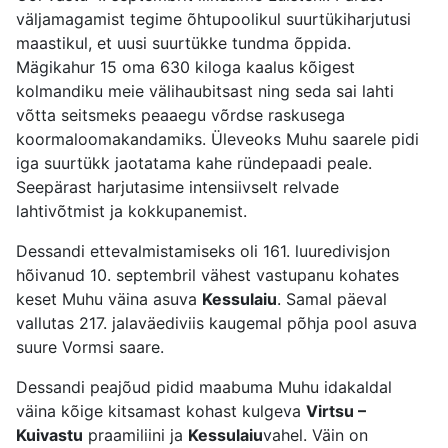
väljamagamist tegime õhtupoolikul suurtükiharjutusi
maastikul, et uusi suurtükke tundma õppida.
Mägikahur 15 oma 630 kiloga kaalus kõigest
kolmandiku meie välihaubitsast ning seda sai lahti
võtta seitsmeks peaaegu võrdse raskusega
koormaloomakandamiks. Üleveoks Muhu saarele pidi
iga suurtükk jaotatama kahe ründepaadi peale.
Seepärast harjutasime intensiivselt relvade
lahtivõtmist ja kokkupanemist.
Dessandi ettevalmistamiseks oli 161. luuredivisjon
hõivanud 10. septembril vähest vastupanu kohates
keset Muhu väina asuva
Kessulaiu
. Samal päeval
vallutas 217. jalaväediviis kaugemal põhja pool asuva
suure Vormsi saare.
Dessandi peajõud pidid maabuma Muhu idakaldal
väina kõige kitsamast kohast kulgeva
Virtsu –
Kuivastu
praamiliini ja
Kessulaiu
vahel. Väin on