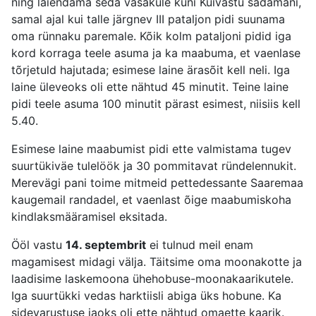
ning laiendama seda vasakule kuni Kuivastu sadamani,
samal ajal kui talle järgnev III pataljon pidi suunama
oma rünnaku paremale. Kõik kolm pataljoni pidid iga
kord korraga teele asuma ja ka maabuma, et vaenlase
tõrjetuld hajutada; esimese laine ärasõit kell neli. Iga
laine üleveoks oli ette nähtud 45 minutit. Teine laine
pidi teele asuma 100 minutit pärast esimest, niisiis kell
5.40.
Esimese laine maabumist pidi ette valmistama tugev
suurtükiväe tulelöök ja 30 pommitavat ründelennukit.
Merevägi pani toime mitmeid pettedessante Saaremaa
kaugemail randadel, et vaenlast õige maabumiskoha
kindlaksmääramisel eksitada.
Ööl vastu
14. septembrit
ei tulnud meil enam
magamisest midagi välja. Täitsime oma moonakotte ja
laadisime laskemoona ühehobuse-moonakaarikutele.
Iga suurtükki vedas harktiisli abiga üks hobune. Ka
sidevarustuse jaoks oli ette nähtud omaette kaarik.