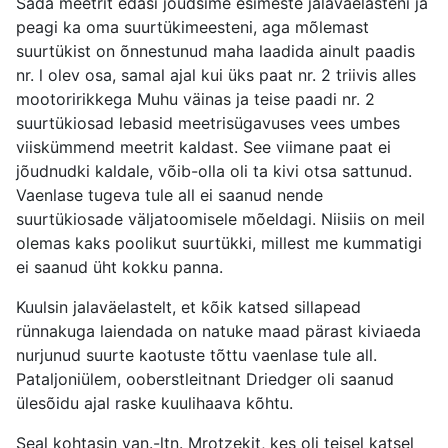
Sada meetrit edasi jõudsime esimeste jalaväelasteni ja
peagi ka oma suurtükimeesteni, aga mõlemast
suurtükist on õnnestunud maha laadida ainult paadis
nr. l olev osa, samal ajal kui üks paat nr. 2 triivis alles
mootoririkkega Muhu väinas ja teise paadi nr. 2
suurtükiosad lebasid meetrisügavuses vees umbes
viiskümmend meetrit kaldast. See viimane paat ei
jõudnudki kaldale, võib-olla oli ta kivi otsa sattunud.
Vaenlase tugeva tule all ei saanud nende
suurtükiosade väljatoomisele mõeldagi. Niisiis on meil
olemas kaks poolikut suurtükki, millest me kummatigi
ei saanud üht kokku panna.
Kuulsin jalaväelastelt, et kõik katsed sillapead
rünnakuga laiendada on natuke maad pärast kiviaeda
nurjunud suurte kaotuste tõttu vaenlase tule all.
Pataljoniülem, ooberstleitnant Driedger oli saanud
ülesõidu ajal raske kuulihaava kõhtu.
Seal kohtasin van.-ltn. Mrotzekit, kes oli teisel katsel