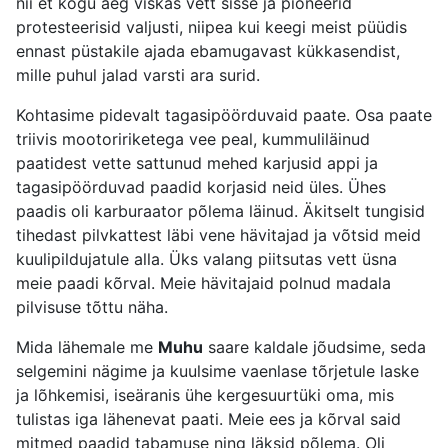
nii et kogu aeg viskas vett sisse ja pioneerid
protesteerisid valjusti, niipea kui keegi meist püüdis
ennast püstakile ajada ebamugavast kükkasendist,
mille puhul jalad varsti ara surid.
Kohtasime pidevalt tagasipöörduvaid paate. Osa paate
triivis mootoririketega vee peal, kummuliläinud
paatidest vette sattunud mehed karjusid appi ja
tagasipöörduvad paadid korjasid neid üles. Ühes
paadis oli karburaator põlema läinud. Äkitselt tungisid
tihedast pilvkattest läbi vene hävitajad ja võtsid meid
kuulipildujatule alla. Üks valang piitsutas vett üsna
meie paadi kõrval. Meie hävitajaid polnud madala
pilvisuse tõttu näha.
Mida lähemale me
Muhu
saare kaldale jõudsime, seda
selgemini nägime ja kuulsime vaenlase tõrjetule laske
ja lõhkemisi, iseäranis ühe kergesuurtüki oma, mis
tulistas iga lähenevat paati. Meie ees ja kõrval said
mitmed paadid tabamuse ning läksid põlema. Oli