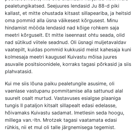
pealetungikatsed. Seejuures lendasid Ju 88-d piki
kallast, et mitte ohustada kitsast sillapeariba, ja heitsid
oma pommid alla üsna väikesest kõrgusest. Minu
hindamist mööda lendasid nad kõige rohkem saja
meetri kõrguselt. Et mitte iseennast ohtu seada, olid
nad sütikud viitele seadnud. Oli üsnagi muljetavaldav
vaatepilt, kuidas pommid kukkusid meist kahesaja kuni
kolmesaja meetri kaugusel Kuivastu mõisa juures
asuvaile positsioonidele, korraks tagasi põrkasid ja siis
plahvatasid.
Kui me siis lõuna paiku pealetungile asusime, oli
vaenlase vastupanu pommitamise alla sattunud alal
suurelt osalt murtud. Vastavuses esialgse plaaniga
tungis II pataljon kitsalt sillapealt edasi edelasse,
hõivamaks Kuivastu sadamat. Imetlesin seda hoogu,
millega van.-Itn. Mrotzek tagasi vaatamata edasi
rühkis, nii et mul oli talle järgnemisega tegemist.