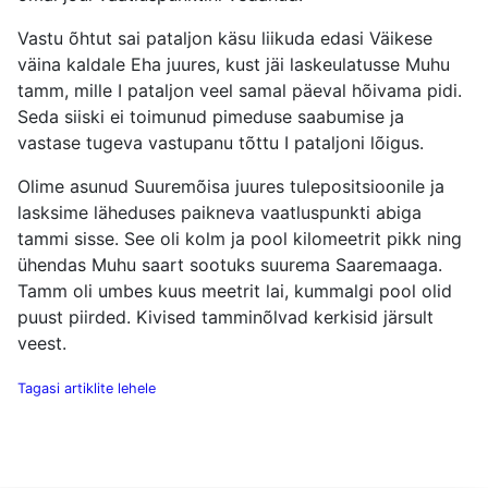
Vastu õhtut sai pataljon käsu liikuda edasi Väikese
väina kaldale Eha juures, kust jäi laskeulatusse Muhu
tamm, mille I pataljon veel samal päeval hõivama pidi.
Seda siiski ei toimunud pimeduse saabumise ja
vastase tugeva vastupanu tõttu I pataljoni lõigus.
Olime asunud Suuremõisa juures tulepositsioonile ja
lasksime läheduses paikneva vaatluspunkti abiga
tammi sisse. See oli kolm ja pool kilomeetrit pikk ning
ühendas Muhu saart sootuks suurema Saaremaaga.
Tamm oli umbes kuus meetrit lai, kummalgi pool olid
puust piirded. Kivised tamminõlvad kerkisid järsult
veest.
Tagasi artiklite lehele