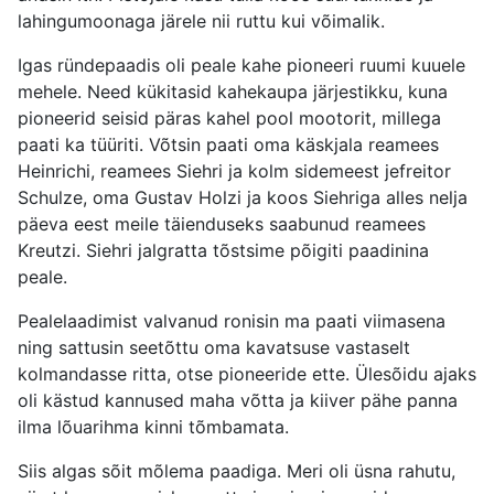
lahingumoonaga järele nii ruttu kui võimalik.
Igas ründepaadis oli peale kahe pioneeri ruumi kuuele
mehele. Need kükitasid kahekaupa järjestikku, kuna
pioneerid seisid päras kahel pool mootorit, millega
paati ka tüüriti. Võtsin paati oma käskjala reamees
Heinrichi, reamees Siehri ja kolm sidemeest jefreitor
Schulze, oma Gustav Holzi ja koos Siehriga alles nelja
päeva eest meile täienduseks saabunud reamees
Kreutzi. Siehri jalgratta tõstsime põigiti paadinina
peale.
Pealelaadimist valvanud ronisin ma paati viimasena
ning sattusin seetõttu oma kavatsuse vastaselt
kolmandasse ritta, otse pioneeride ette. Ülesõidu ajaks
oli kästud kannused maha võtta ja kiiver pähe panna
ilma lõuarihma kinni tõmbamata.
Siis algas sõit mõlema paadiga. Meri oli üsna rahutu,