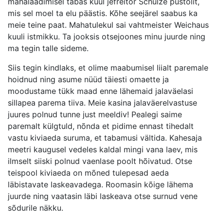
mahalaadimisel tabas kuul jefreitor Schulze püstolit,
mis sel moel ta elu päästis. Kõhe seejärel saabus ka
meie teine paat. Mahatulekul sai vahtmeister Weichaus
kuuli istmikku. Ta jooksis otsejoones minu juurde ning
ma tegin talle sideme.
Siis tegin kindlaks, et olime maabumisel liialt paremale
hoidnud ning asume nüüd täiesti omaette ja
moodustame tükk maad enne lähemaid jalaväelasi
sillapea parema tiiva. Meie kasina jalaväerelvastuse
juures polnud tunne just meeldiv! Pealegi saime
paremalt külgtuld, nõnda et pidime ennast tihedalt
vastu kiviaeda suruma, et tabamusi vältida. Kahesaja
meetri kaugusel vedeles kaldal mingi vana laev, mis
ilmselt siiski polnud vaenlase poolt hõivatud. Otse
teispool kiviaeda on mõned tulepesad aeda
läbistavate laskeavadega. Roomasin kõige lähema
juurde ning vaatasin läbi laskeava otse surnud vene
sõdurile näkku.