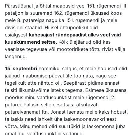
Pärastlõunal ja õhtul maabusid veel 151. rügemendi III
pataljon ja suuremad 162. rügemendi üksused koos
meie 8. patareiga nagu ka 151. rügemendi ja meie
divisjoni staabid. Hilisel õhtupoolikul olid
esialgsest
kahesajast ründepaadist alles veel vaid
kuuskümmend seitse.
Kõik ülejäänud olid kas
vaenlase tegevuse või mootoririkete tõttu rivist välja
langenud.
15. septembri
hommikul selgus, et meie hobused olid
jäänud maabumise päeval üle toomata, nagu see
tegelikult ette nähtud oli. Seepärast pidime ennast
teisiti liikumisvõimelisteks tegema. Esimese üksusena
möödus minu vaatluspunktist meie rügemendi 2.
patarei. Palusin selle eesotsas ratsutavat
patareivanemat Itn. Jonast laenata meile kaks hobust,
ta laskis need lahkelt ühe laskemoonavankri eest
võtta. Minu mehed olid suurtükid ja laskemoona juba
omal jõul vaatluspunktini vedanud.