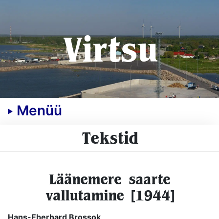
Virtsu
Menüü
Tekstid
Läänemere saarte
vallutamine [1944]
Hans-Eberhard Brossok