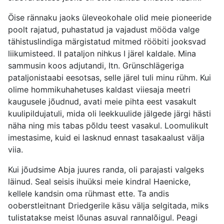
Öise rännaku jaoks üleveokohale olid meie pioneeride
poolt rajatud, puhastatud ja vajadust mööda valge
tähistuslindiga märgistatud mitmed rööbiti jooksvad
liikumisteed. II pataljon nihkus I järel kaldale. Mina
sammusin koos adjutandi, Itn. Grünschlägeriga
pataljonistaabi eesotsas, selle järel tuli minu rühm. Kui
olime hommikuhahetuses kaldast viiesaja meetri
kaugusele jõudnud, avati meie pihta eest vasakult
kuulipildujatuli, mida oli leekkuulide jälgede järgi hästi
näha ning mis tabas põldu teest vasakul. Loomulikult
imestasime, kuid ei lasknud ennast tasakaalust välja
viia.
Kui jõudsime Abja juures randa, oli parajasti valgeks
läinud. Seal seisis ihuüksi meie kindral Haenicke,
kellele kandsin oma rühmast ette. Ta andis
ooberstleitnant Driedgerile käsu välja selgitada, miks
tulistatakse meist lõunas asuval rannalõigul. Peagi