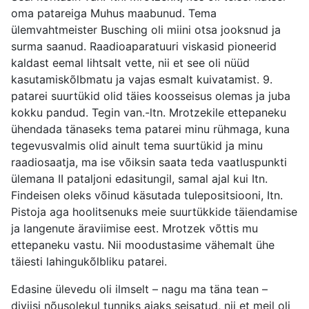
oma patareiga Muhus maabunud. Tema
ülemvahtmeister Busching oli miini otsa jooksnud ja
surma saanud. Raadioaparatuuri viskasid pioneerid
kaldast eemal lihtsalt vette, nii et see oli nüüd
kasutamiskõlbmatu ja vajas esmalt kuivatamist. 9.
patarei suurtükid olid täies koosseisus olemas ja juba
kokku pandud. Tegin van.-ltn. Mrotzekile ettepaneku
ühendada tänaseks tema patarei minu rühmaga, kuna
tegevusvalmis olid ainult tema suurtükid ja minu
raadiosaatja, ma ise võiksin saata teda vaatluspunkti
ülemana II pataljoni edasitungil, samal ajal kui Itn.
Findeisen oleks võinud käsutada tulepositsiooni, Itn.
Pistoja aga hoolitsenuks meie suurtükkide täiendamise
ja langenute äraviimise eest. Mrotzek võttis mu
ettepaneku vastu. Nii moodustasime vähemalt ühe
täiesti lahingukõlbliku patarei.
Edasine ülevedu oli ilmselt – nagu ma täna tean –
diviisi nõusolekul tunniks ajaks seisatud, nii et meil oli