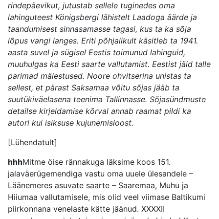
rindepäevikut, jutustab sellele tuginedes oma
lahinguteest Königsbergi lähistelt Laadoga äärde ja
taandumisest sinnasamasse tagasi, kus ta ka sõja
lõpus vangi langes. Eriti põhjalikult käsitleb ta 1941.
aasta suvel ja sügisel Eestis toimunud lahinguid,
muuhulgas ka Eesti saarte vallutamist. Eestist jäid talle
parimad mälestused. Noore ohvitserina unistas ta
sellest, et pärast Saksamaa võitu sõjas jääb ta
suutükiväelasena teenima Tallinnasse. Sõjasündmuste
detailse kirjeldamise kõrval annab raamat pildi ka
autori kui isiksuse kujunemisloost.
[Lühendatult]
hhh
Mitme öise rännakuga läksime koos 151.
jalaväerügemendiga vastu oma uuele ülesandele –
Läänemeres asuvate saarte – Saaremaa, Muhu ja
Hiiumaa vallutamisele, mis olid veel viimase Baltikumi
piirkonnana venelaste kätte jäänud. XXXXII