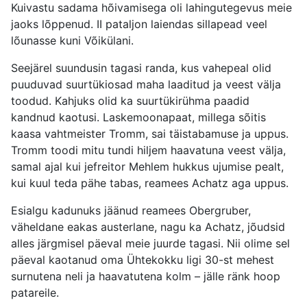
Kuivastu sadama hõivamisega oli lahingutegevus meie
jaoks lõppenud. II pataljon laiendas sillapead veel
lõunasse kuni Võikülani.
Seejärel suundusin tagasi randa, kus vahepeal olid
puuduvad suurtükiosad maha laaditud ja veest välja
toodud. Kahjuks olid ka suurtükirühma paadid
kandnud kaotusi. Laskemoonapaat, millega sõitis
kaasa vahtmeister Tromm, sai täistabamuse ja uppus.
Tromm toodi mitu tundi hiljem haavatuna veest välja,
samal ajal kui jefreitor Mehlem hukkus ujumise pealt,
kui kuul teda pähe tabas, reamees Achatz aga uppus.
Esialgu kadunuks jäänud reamees Obergruber,
väheldane eakas austerlane, nagu ka Achatz, jõudsid
alles järgmisel päeval meie juurde tagasi. Nii olime sel
päeval kaotanud oma Ühtekokku ligi 30-st mehest
surnutena neli ja haavatutena kolm – jälle ränk hoop
patareile.