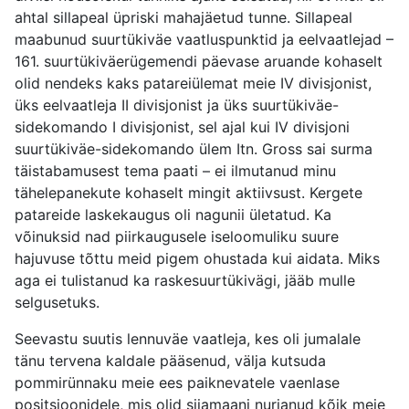
ahtal sillapeal üpriski mahajäetud tunne. Sillapeal
maabunud suurtükiväe vaatluspunktid ja eelvaatlejad –
161. suurtükiväerügemendi päevase aruande kohaselt
olid nendeks kaks patareiülemat meie IV divisjonist,
üks eelvaatleja II divisjonist ja üks suurtükiväe-
sidekomando I divisjonist, sel ajal kui IV divisjoni
suurtükiväe-sidekomando ülem Itn. Gross sai surma
täistabamusest tema paati – ei ilmutanud minu
tähelepanekute kohaselt mingit aktiivsust. Kergete
patareide laskekaugus oli nagunii ületatud. Ka
võinuksid nad piirkaugusele iseloomuliku suure
hajuvuse tõttu meid pigem ohustada kui aidata. Miks
aga ei tulistanud ka raskesuurtükivägi, jääb mulle
selgusetuks.
Seevastu suutis lennuväe vaatleja, kes oli jumalale
tänu tervena kaldale pääsenud, välja kutsuda
pommirünnaku meie ees paiknevatele vaenlase
positsioonidele, mis olid siiamaani nurjanud kõik meie