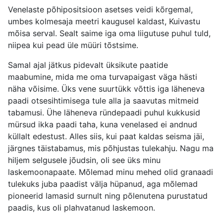
Venelaste põhipositsioon asetses veidi kõrgemal,
umbes kolmesaja meetri kaugusel kaldast, Kuivastu
mõisa serval. Sealt saime iga oma liigutuse puhul tuld,
niipea kui pead üle müüri tõstsime.
Samal ajal jätkus pidevalt üksikute paatide
maabumine, mida me oma turvapaigast väga hästi
näha võisime. Üks vene suurtükk võttis iga läheneva
paadi otsesihtimisega tule alla ja saavutas mitmeid
tabamusi. Ühe läheneva ründepaadi puhul kukkusid
mürsud ikka paadi taha, kuna venelased ei andnud
küllalt edestust. Alles siis, kui paat kaldas seisma jäi,
järgnes täistabamus, mis põhjustas tulekahju. Nagu ma
hiljem selgusele jõudsin, oli see üks minu
laskemoonapaate. Mõlemad minu mehed olid granaadi
tulekuks juba paadist välja hüpanud, aga mõlemad
pioneerid lamasid surnult ning põlenutena purustatud
paadis, kus oli plahvatanud laskemoon.