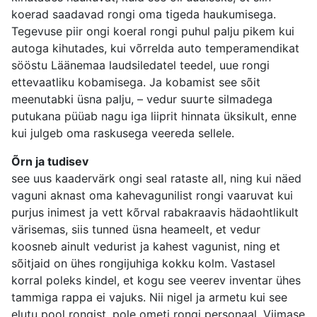
koerad saadavad rongi oma tigeda haukumisega.
Tegevuse piir ongi koeral rongi puhul palju pikem kui
autoga kihutades, kui võrrelda auto temperamendikat
sööstu Läänemaa laudsiledatel teedel, uue rongi
ettevaatliku kobamisega. Ja kobamist see sõit
meenutabki üsna palju, – vedur suurte silmadega
putukana püüab nagu iga liiprit hinnata üksikult, enne
kui julgeb oma raskusega veereda sellele.
Õrn ja tudisev
see uus kaadervärk ongi seal rataste all, ning kui näed
vaguni aknast oma kahevagunilist rongi vaaruvat kui
purjus inimest ja vett kõrval rabakraavis hädaohtlikult
värisemas, siis tunned üsna heameelt, et vedur
koosneb ainult vedurist ja kahest vagunist, ning et
sõitjaid on ühes rongijuhiga kokku kolm. Vastasel
korral poleks kindel, et kogu see veerev inventar ühes
tammiga rappa ei vajuks. Nii nigel ja armetu kui see
elutu pool rongist, pole ometi rongi personaal. Viimase