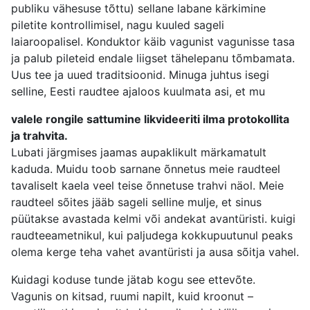
publiku vähesuse tõttu) sellane labane kärkimine
piletite kontrollimisel, nagu kuuled sageli
laiaroopalisel. Konduktor käib vagunist vagunisse tasa
ja palub pileteid endale liigset tähelepanu tõmbamata.
Uus tee ja uued traditsioonid. Minuga juhtus isegi
selline, Eesti raudtee ajaloos kuulmata asi, et mu
valele rongile sattumine likvideeriti ilma protokollita
ja trahvita.
Lubati järgmises jaamas aupaklikult märkamatult
kaduda. Muidu toob sarnane õnnetus meie raudteel
tavaliselt kaela veel teise õnnetuse trahvi näol. Meie
raudteel sõites jääb sageli selline mulje, et sinus
püütakse avastada kelmi või andekat avantüristi. kuigi
raudteeametnikul, kui paljudega kokkupuutunul peaks
olema kerge teha vahet avantüristi ja ausa sõitja vahel.
Kuidagi koduse tunde jätab kogu see ettevõte.
Vagunis on kitsad, ruumi napilt, kuid kroonut –