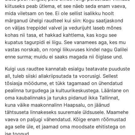
kiituseks peab ütlema, et see näeb seda enam vaeva,
mida viletsam on tee. Ei ole sellist isalikku hoolt
märganud ühelgi raudteel kui siin: Kogu saatjaskond
on väljas treppidel valvel ja vedurijuht laseb mõnes
kohas nii tasa, et hakkad kahtlema, kas kogu see
kupatus tagurpidi ei liigu. See vanamees aga, kes mu
vastas norskab, on rongi liikuvuses kindel nagu Galilei
enne surma; muidu ei saaks magada nii õiglase und.
Kuigi uus raudtee kannatab esialgu teatavate puuduste
all, tuleb siiski allakriipsutada ta voorusigi. Sellest
tõsiasja möödume, et tükk tagamaad on ühendatud
pealinna turgudega ja kultuurikeskustega. Läänlane on
oma kaubalinnaks ja turuks pidanud ikka Tallinnat,
kuna väike maakonnalinn Haapsalu, on jäänud
tähtsuseta linnakeseks suuremale üldsusele. Maamehe
vaeva on paljugi vähendatud. Kõige enam rõõmustad
aga selle üle, et jaamad oma moodsate ehitistega on
ise toonud