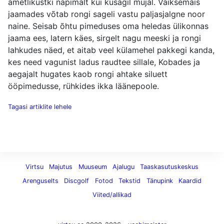
ametlikustki napimalt kui kusagil mujal. Väiksemais
jaamades võtab rongi sageli vastu paljasjalgne noor
naine. Seisab õhtu pimeduses oma heledas ülikonnas
jaama ees, latern käes, sirgelt nagu meeski ja rongi
lahkudes näed, et aitab veel külamehel pakkegi kanda,
kes need vagunist ladus raudtee sillale, Kobades ja
aegajalt hugates kaob rongi ahtake siluett
ööpimedusse, rühkides ikka läänepoole.
Tagasi artiklite lehele
Virtsu
Majutus
Muuseum
Ajalugu
Taaskasutuskeskus
Arenguselts
Discgolf
Fotod
Tekstid
Tänupink
Kaardid
Viited/allikad