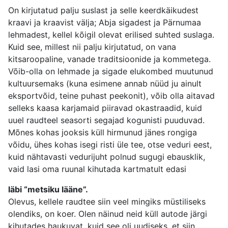
On kirjutatud palju suslast ja selle keerdkäikudest
kraavi ja kraavist välja; Abja sigadest ja Pärnumaa
lehmadest, kellel kõigil olevat erilised suhted suslaga.
Kuid see, millest nii palju kirjutatud, on vana
kitsaroopaline, vanade traditsioonide ja kommetega.
Võib-olla on lehmade ja sigade elukombed muutunud
kultuursemaks (kuna esimene annab nüüd ju ainult
eksportvõid, teine puhast peekonit), võib olla aitavad
selleks kaasa karjamaid piiravad okastraadid, kuid
uuel raudteel seasorti segajad kogunisti puuduvad.
Mõnes kohas jooksis küll hirmunud jänes rongiga
võidu, ühes kohas isegi risti üle tee, otse veduri eest,
kuid nähtavasti vedurijuht polnud sugugi ebausklik,
vaid lasi oma ruunal kihutada kartmatult edasi
läbi “metsiku lääne”.
Olevus, kellele raudtee siin veel mingiks müstiliseks
olendiks, on koer. Olen näinud neid küll autode järgi
kihutades haukuvat, kuid see oli uudiseks, et siin