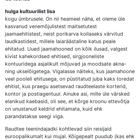
hulga kultuurilist lisa
kogu ümbrusele. On nii heameel näha, et oleme üle
kasvanud venemõjulistest maitsetutest
jaamaehitistest, neist porikarva kollaseks värvitud
laudkastidest, millele laiaräästaline katus peale
ehitatud. Uued jaamahooned on kõik ilusad, valgest
kivist kahekordsed ehitised, sirgjooneliste
kontuuridega asjalikult mõjuvad ja moodsate akna-
ning ukselõigetega. Vigalasse näiteks, kus jaamahoone
veel pooleli ehitusega, on püstitatud juba kaks toredat
ehitist, kus praegu asetsevad raudteelaste korterid,
kontor ja postiagentuur. Ainuke asi, mille üle värsked
elanikud kaebasid, oli see, et kõrge kroonu ettevõtja
on unustanud keldrid ehitamata, kuid ehk
parandatakse seegi viga.
Raudtee teenindajadki kohtlevad siin reisijaid
euroopalikumalt kui mujal. Kõigepealt puudub (kas ehk