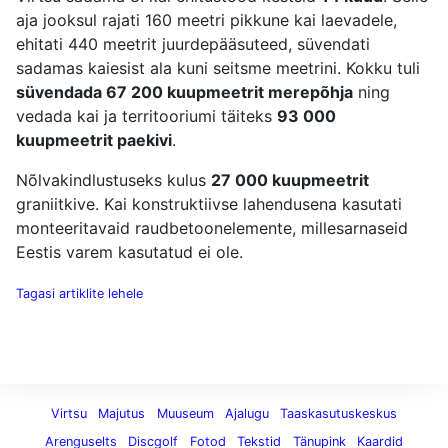
aja jooksul rajati 160 meetri pikkune kai laevadele,
ehitati 440 meetrit juurdepääsuteed, süvendati
sadamas kaiesist ala kuni seitsme meetrini. Kokku tuli
süvendada 67 200 kuupmeetrit merepõhja
ning
vedada kai ja territooriumi täiteks
93 000
kuupmeetrit paekivi
.
Nõlvakindlustuseks kulus
27 000 kuupmeetrit
graniitkive. Kai konstruktiivse lahendusena kasutati
monteeritavaid raudbetoonelemente, millesarnaseid
Eestis varem kasutatud ei ole.
Tagasi artiklite lehele
Virtsu
Majutus
Muuseum
Ajalugu
Taaskasutuskeskus
Arenguselts
Discgolf
Fotod
Tekstid
Tänupink
Kaardid