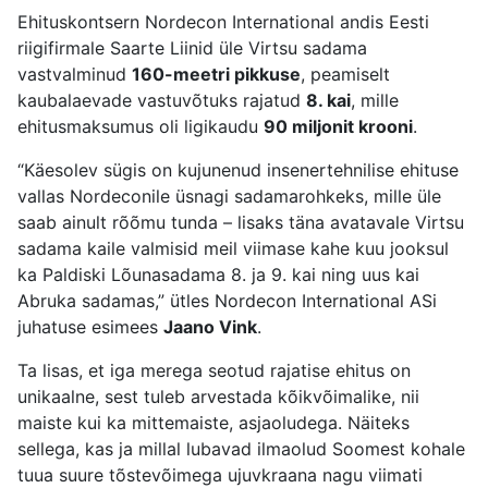
Ehituskontsern Nordecon International andis Eesti
riigifirmale Saarte Liinid üle Virtsu sadama
vastvalminud
160-meetri pikkuse
, peamiselt
kaubalaevade vastuvõtuks rajatud
8. kai
, mille
ehitusmaksumus oli ligikaudu
90 miljonit krooni
.
“Käesolev sügis on kujunenud insenertehnilise ehituse
vallas Nordeconile üsnagi sadamarohkeks, mille üle
saab ainult rõõmu tunda – lisaks täna avatavale Virtsu
sadama kaile valmisid meil viimase kahe kuu jooksul
ka Paldiski Lõunasadama 8. ja 9. kai ning uus kai
Abruka sadamas,” ütles Nordecon International ASi
juhatuse esimees
Jaano Vink
.
Ta lisas, et iga merega seotud rajatise ehitus on
unikaalne, sest tuleb arvestada kõikvõimalike, nii
maiste kui ka mittemaiste, asjaoludega. Näiteks
sellega, kas ja millal lubavad ilmaolud Soomest kohale
tuua suure tõstevõimega ujuvkraana nagu viimati