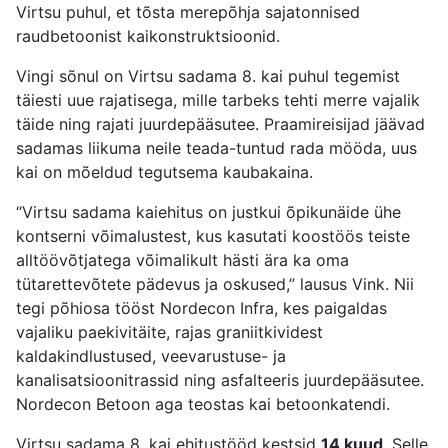
Virtsu puhul, et tõsta merepõhja sajatonnised
raudbetoonist kaikonstruktsioonid.
Vingi sõnul on Virtsu sadama 8. kai puhul tegemist
täiesti uue rajatisega, mille tarbeks tehti merre vajalik
täide ning rajati juurdepääsutee. Praamireisijad jäävad
sadamas liikuma neile teada-tuntud rada mööda, uus
kai on mõeldud tegutsema kaubakaina.
“Virtsu sadama kaiehitus on justkui õpikunäide ühe
kontserni võimalustest, kus kasutati koostöös teiste
alltöövõtjatega võimalikult hästi ära ka oma
tütarettevõtete pädevus ja oskused,” lausus Vink. Nii
tegi põhiosa tööst Nordecon Infra, kes paigaldas
vajaliku paekivitäite, rajas graniitkividest
kaldakindlustused, veevarustuse- ja
kanalisatsioonitrassid ning asfalteeris juurdepääsutee.
Nordecon Betoon aga teostas kai betoonkatendi.
Virtsu sadama 8. kai ehitustööd kestsid
14 kuud
. Selle