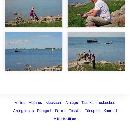
Virtsu
Majutus
Muuseum
Ajalugu
Taaskasutuskeskus
Arenguselts
Discgolf
Fotod
Tekstid
Tänupink
Kaardid
Viited/allikad