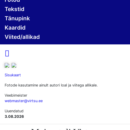
Tekstid
Tänupink
Kaardid
Viited/allikad

Sisukaart
Fotode kasutamine ainult autori loal ja viitega allikale.
Veebimeister
webmaster@virtsu.ee
Uuendatud
3.08.2026