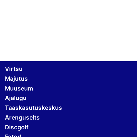
Virtsu
Virtsu
Majutus
Muuseum
Ajalugu
Taaskasutuskeskus
Arenguselts
Discgolf
Fotod