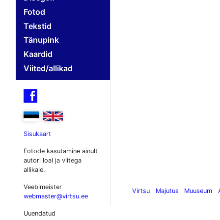
Fotod
Tekstid
Tänupink
Kaardid
Viited/allikad

Sisukaart
Fotode kasutamine ainult
autori loal ja viitega
allikale.
Veebimeister
Virtsu
Majutus
Muuseum
webmaster@virtsu.ee
Uuendatud