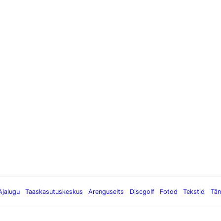
Ajalugu
Taaskasutuskeskus
Arenguselts
Discgolf
Fotod
Tekstid
Tän