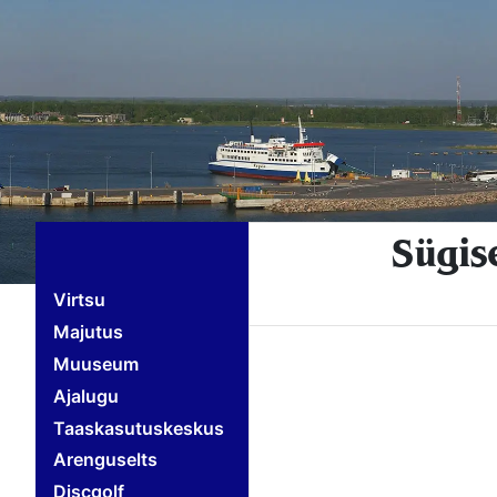
Sügis
Virtsu
Majutus
Muuseum
Ajalugu
Taaskasutuskeskus
Arenguselts
Discgolf