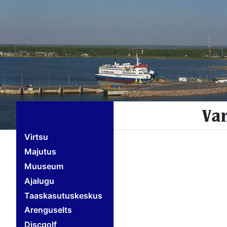
Va
Virtsu
Majutus
Muuseum
Ajalugu
Taaskasutuskeskus
Arenguselts
Discgolf