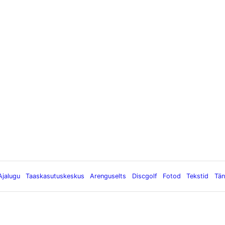
Ajalugu
Taaskasutuskeskus
Arenguselts
Discgolf
Fotod
Tekstid
Tän