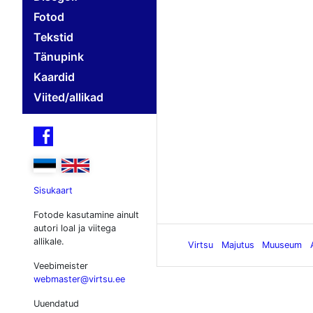
Fotod
Tekstid
Tänupink
Kaardid
Viited/allikad

Sisukaart
Fotode kasutamine ainult
autori loal ja viitega
allikale.
Virtsu
Majutus
Muuseum
Veebimeister
webmaster@virtsu.ee
Uuendatud