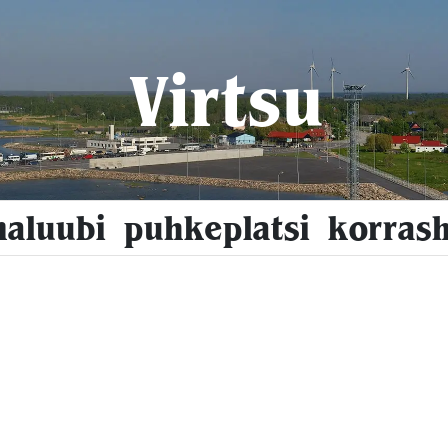
Virtsu
naluubi puhkeplatsi korrash