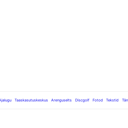
Ajalugu
Taaskasutuskeskus
Arenguselts
Discgolf
Fotod
Tekstid
Tän