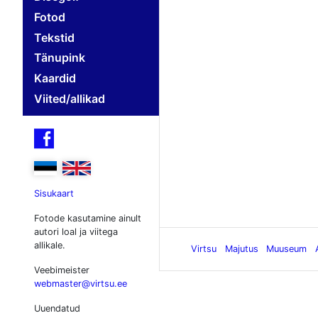
Fotod
Tekstid
Tänupink
Kaardid
Viited/allikad

Sisukaart
Fotode kasutamine ainult
autori loal ja viitega
allikale.
Virtsu
Majutus
Muuseum
Veebimeister
webmaster@virtsu.ee
Uuendatud