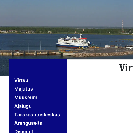
Vi
Virtsu
Majutus
Muuseum
Ajalugu
Taaskasutuskeskus
Arenguselts
Discgolf