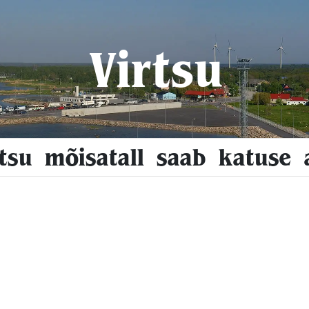
Virtsu
rtsu mõisatall saab katuse a