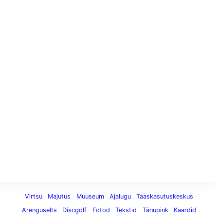
Virtsu
Majutus
Muuseum
Ajalugu
Taaskasutuskeskus
Arenguselts
Discgolf
Fotod
Tekstid
Tänupink
Kaardid